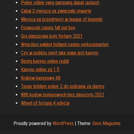
Poker online yang gampang dapat jackpot
Cabal 2 miejsce na zwierzaki otwarte
Miejsca na przedmioty w league of legends
Foxwoods casino fall out boy
Gra planszowa koło fortuny 2021
Wypróbuj pakket holland casino verkooppunten
Czy w pobliżu spirit lake iowa jest kasyno
Bestg kasyno online reddi
Kasyno online za 1 $
Kraków kasynowy 68
Texas holdem poker 2 do pobrania za darmo
888 kodów bonusowych bez depozytu 2021
Wheel of fortune 4 edycja
Proudly powered by
WordPress
|
Theme:
Envo Magazine