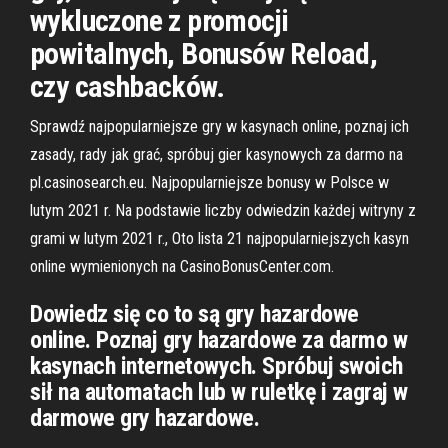
wykluczone z promocji
powitalnych, Bonusów Reload,
czy cashbacków.
Sprawdź najpopularniejsze gry w kasynach online, poznaj ich
zasady, rady jak grać, spróbuj gier kasynowych za darmo na
pl.casinosearch.eu. Najpopularniejsze bonusy w Polsce w
lutym 2021 r. Na podstawie liczby odwiedzin każdej witryny z
grami w lutym 2021 r., Oto lista 21 najpopularniejszych kasyn
online wymienionych na CasinoBonusCenter.com.
Dowiedz się co to są gry hazardowe
online. Poznaj gry hazardowe za darmo w
kasynach internetowych. Spróbuj swoich
sił na automatach lub w ruletkę i zagraj w
darmowe gry hazardowe.