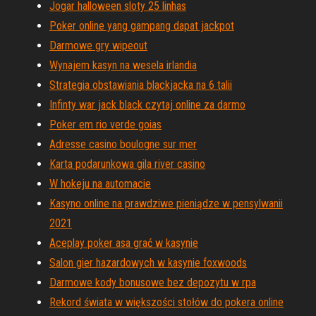
Jogar halloween sloty 25 linhas
Poker online yang gampang dapat jackpot
Darmowe gry wipeout
Wynajem kasyn na wesela irlandia
Strategia obstawiania blackjacka na 6 talii
Infinty war jack black czytaj online za darmo
Poker em rio verde goias
Adresse casino boulogne sur mer
Karta podarunkowa gila river casino
W hokeju na automacie
Kasyno online na prawdziwe pieniądze w pensylwanii
2021
Aceplay poker asa grać w kasynie
Salon gier hazardowych w kasynie foxwoods
Darmowe kody bonusowe bez depozytu w rpa
Rekord świata w większości stołów do pokera online