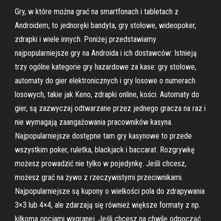
Gry, w które można grać na smartfonach i tabletach z
Androidem, to jednoręki bandyta, gry stołowe, wideopoker,
zdrapki i wiele innych. Poniżej przedstawiamy
najpopularniejsze gry na Androida i ich dostawców: Istnieją
trzy ogólne kategorie gry hazardowe za kase: gry stołowe,
automaty do gier elektronicznych i gry losowe o numerach
losowych, takie jak Keno, zdrapki online, kości. Automaty do
gier, są zazwyczaj odtwarzane przez jednego gracza na raz i
nie wymagają zaangażowania pracowników kasyna.
Najpopularniejsze dostępne tam gry kasynowe to przede
wszystkim poker, ruletka, blackjack i baccarat. Rozgrywkę
możesz prowadzić nie tylko w pojedynkę. Jeśli chcesz,
możesz grać na żywo z rzeczywistymi przeciwnikami.
Najpopularniejsze są kupony o wielkości pola do zdrapywania
3×3 lub 4×4, ale zdarzają się również większe formaty z np.
kilkoma opcjami wygranej. Jeśli chcesz na chwilę odpocząć