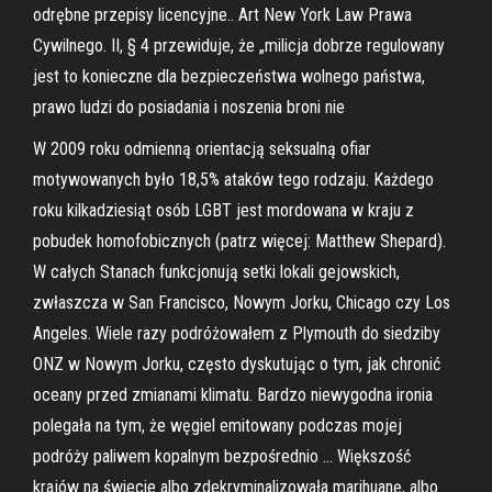
odrębne przepisy licencyjne.. Art New York Law Prawa
Cywilnego. II, § 4 przewiduje, że „milicja dobrze regulowany
jest to konieczne dla bezpieczeństwa wolnego państwa,
prawo ludzi do posiadania i noszenia broni nie
W 2009 roku odmienną orientacją seksualną ofiar
motywowanych było 18,5% ataków tego rodzaju. Każdego
roku kilkadziesiąt osób LGBT jest mordowana w kraju z
pobudek homofobicznych (patrz więcej: Matthew Shepard).
W całych Stanach funkcjonują setki lokali gejowskich,
zwłaszcza w San Francisco, Nowym Jorku, Chicago czy Los
Angeles. Wiele razy podróżowałem z Plymouth do siedziby
ONZ w Nowym Jorku, często dyskutując o tym, jak chronić
oceany przed zmianami klimatu. Bardzo niewygodna ironia
polegała na tym, że węgiel emitowany podczas mojej
podróży paliwem kopalnym bezpośrednio … Większość
krajów na świecie albo zdekryminalizowała marihuanę, albo