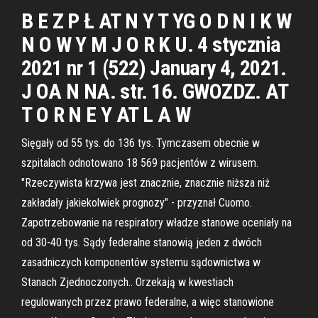
B E Z P Ł AT N Y T YG O D N I K W
N O W Y M J O R K U. 4 stycznia
2021 nr 1 (522) January 4, 2021.
J OA N NA. str. 16. GWOZDZ. AT
T O R N E Y AT L A W
Sięgały od 55 tys. do 136 tys. Tymczasem obecnie w
szpitalach odnotowano 18 569 pacjentów z wirusem.
"Rzeczywista krzywa jest znacznie, znacznie niższa niż
zakładały jakiekolwiek prognozy" - przyznał Cuomo.
Zapotrzebowanie na respiratory władze stanowe oceniały na
od 30-40 tys. Sądy federalne stanowią jeden z dwóch
zasadniczych komponentów systemu sądownictwa w
Stanach Zjednoczonych.. Orzekają w kwestiach
regulowanych przez prawo federalne, a więc stanowione