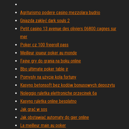
Agriturismo podere casino mezzolara budrio
Gniazda zaklęć dark souls 2
Petit casino 13 avenue des oliviers 06800 cagnes sur
mer
Poker cz 100 freeroll pass
Meilleur joueur poker au monde
Fajne gry do grania na boku online
Bbo ultimate poker table jr
Pomysły na użycie koła fortuny
Kasyno betonsoft bez kodów bonusowych depozytu
Noleggio ruletka elettroniche przecinek 6a
Kasyno ruletka online besplatno
Jak grać w sos
Jak obstawiać automaty do gier online
La meilleur main au poker