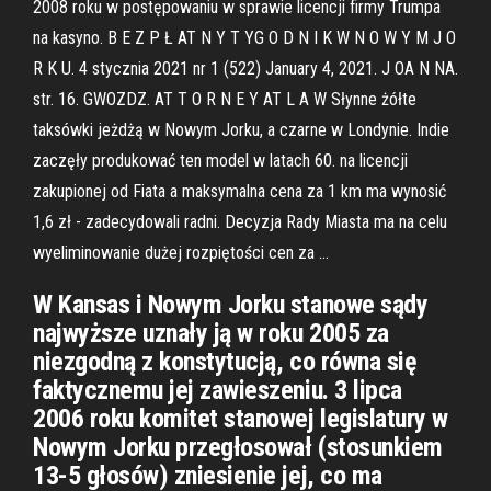
2008 roku w postępowaniu w sprawie licencji firmy Trumpa
na kasyno. B E Z P Ł AT N Y T YG O D N I K W N O W Y M J O
R K U. 4 stycznia 2021 nr 1 (522) January 4, 2021. J OA N NA.
str. 16. GWOZDZ. AT T O R N E Y AT L A W Słynne żółte
taksówki jeżdżą w Nowym Jorku, a czarne w Londynie. Indie
zaczęły produkować ten model w latach 60. na licencji
zakupionej od Fiata a maksymalna cena za 1 km ma wynosić
1,6 zł - zadecydowali radni. Decyzja Rady Miasta ma na celu
wyeliminowanie dużej rozpiętości cen za …
W Kansas i Nowym Jorku stanowe sądy
najwyższe uznały ją w roku 2005 za
niezgodną z konstytucją, co równa się
faktycznemu jej zawieszeniu. 3 lipca
2006 roku komitet stanowej legislatury w
Nowym Jorku przegłosował (stosunkiem
13-5 głosów) zniesienie jej, co ma