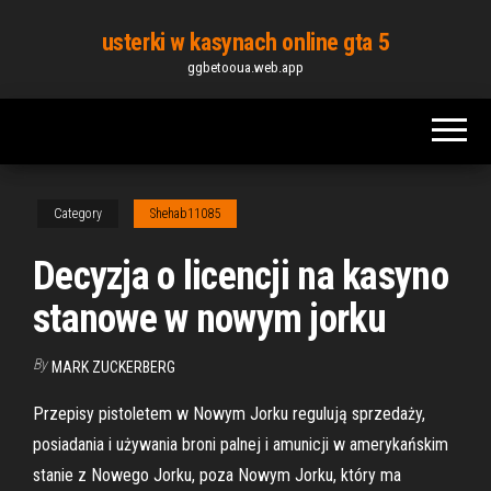
Skip
usterki w kasynach online gta 5
to
ggbetooua.web.app
the
content
Category
Shehab11085
Decyzja o licencji na kasyno
stanowe w nowym jorku
By
MARK ZUCKERBERG
Przepisy pistoletem w Nowym Jorku regulują sprzedaży,
posiadania i używania broni palnej i amunicji w amerykańskim
stanie z Nowego Jorku, poza Nowym Jorku, który ma