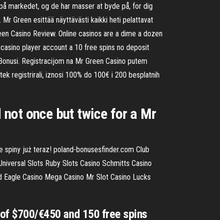
på markedet, og de har masser at byde på, for dig
r Green esittää näyttävästi kaikki heti pelattavat
Green Casino Review. Online casinos are a dime a dozen
e casino player account a 10 free spins no deposit
 Bonusi. Registracijom na Mr Green Casino putem
ek registrirali, iznosi 100% do 100€ i 200 besplatnih
not once but twice for a Mr
 spiny już teraz! poland-bonusesfinder.com Club
niversal Slots Ruby Slots Casino Schmitts Casino
d Eagle Casino Mega Casino Mr Slot Casino Lucks
l of $700/€450 and 150 free spins