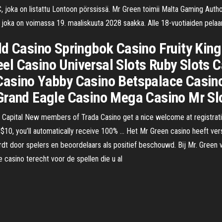
 joka on listattu Lontoon pörssissä. Mr Green toimii Malta Gaming Authori
oka on voimassa 19. maaliskuuta 2028 saakka. Alle 18-vuotiaiden pelaam
ld Casino Springbok Casino Fruity Kin
l Casino Universal Slots Ruby Slots 
Casino Yabby Casino Betspalace Casino
 Grand Eagle Casino Mega Casino Mr Sl
 Capital New members of Trada Casino get a nice welcome at registratio
$10, you’ll automatically receive 100% … Het Mr Green casino heeft vers
ordt door spelers en beoordelaars als positief beschouwd. Bij Mr. Gree
ne casino terecht voor de spellen die u al