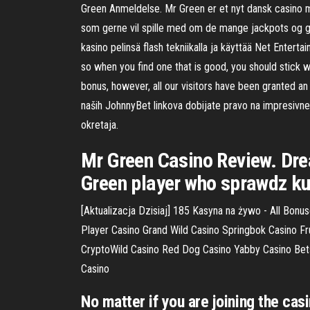
Green Anmeldelse. Mr Green er et nyt dansk casino m
som gerne vil spille med om de mange jackpots og gev
kasino pelinsä flash tekniikalla ja käyttää Net Enter
so when you find one that is good, you should stick w
bonus, however, all our visitors have been granted 
naših JohnnyBet linkova dobijate pravo na impresivne 
okretaja.
Mr Green Casino Review. Dre
Green player who sprawdz ku
[Aktualizacja Dzisiaj] 185 Kasyna na żywo - All Bo
Player Casino Grand Wild Casino Springbok Casino Fr
CryptoWild Casino Red Dog Casino Yabby Casino Bets
Casino
No matter if you are joining the ca