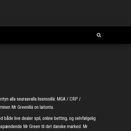
tyn alla seuraavalla lisenssillä: MGA / CRP /
inen Mr Greenillä on laitonta.
åde live dealer spil, online betting, og selvfølgelig
somspændende Mr Green til det danske marked. Mr