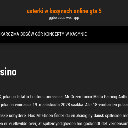
usterki w kasynach online gta 5
ggbetooua.web.app
KARCZMA BOGÓW GÓR KONCERTY W KASYNIE
sino
 joka on listattu Lontoon pörssissä. Mr Green toimii Malta Gaming Authori
oka on voimassa 19. maaliskuuta 2028 saakka. Alle 18-vuotiaiden pelaam
ske udbydere. Hos Mr Green finder du en alsidig ny dansk spilleside med b
eren er vi ellevilde over, at spillemyndigheden har godkendt det verden