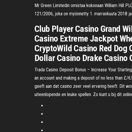
Mr Green Limitedin omistaa kokonaan William Hill PLC,
121/2006, joka on myönnetty 1. marraskuuta 2018 ja j
Club Player Casino Grand Wi
Casino Extreme Jackpot Whee
CryptoWild Casino Red Dog 
Dollar Casino Drake Casino
Trada Casino Deposit Bonus – Increase Your Starting
an account and making a deposit of no less than £/€/
geeft aan dat casino zeer veel ervaring heeft. Dit w
uiteenlopende en leuke spellen. Zo kunt u bij dit onli