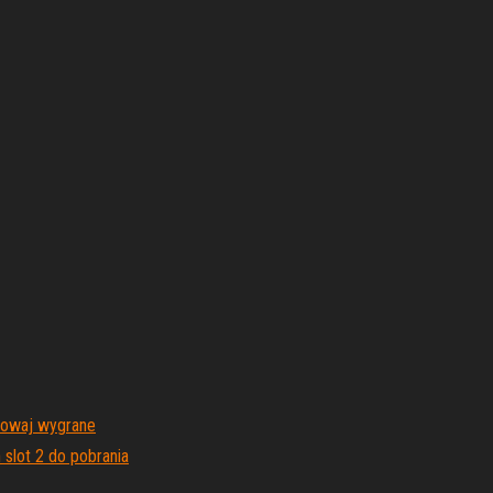
howaj wygrane
slot 2 do pobrania