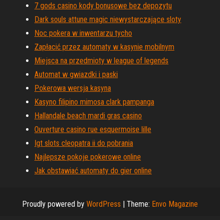
7 gods casino kody bonusowe bez depozytu
Dark souls attune magic niewystarczające sloty
Noc pokera w inwentarzu tycho
Zapłacić przez automaty w kasynie mobilnym
Miejsca na przedmioty w league of legends
Automat w gwiazdki i paski
Pokerowa wersja kasyna
Kasyno filipino mimosa clark pampanga
Hallandale beach mardi gras casino
Ouverture casino rue esquermoise lille
Igt slots cleopatra ii do pobrania
Najlepsze pokoje pokerowe online
Jak obstawiać automaty do gier online
Proudly powered by
WordPress
|
Theme:
Envo Magazine