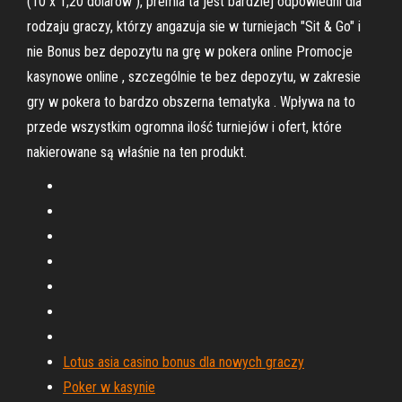
(10 x 1,20 dolarów ), premia ta jest bardziej odpowiedni dla
rodzaju graczy, którzy angazuja sie w turniejach "Sit & Go" i
nie Bonus bez depozytu na grę w pokera online Promocje
kasynowe online , szczególnie te bez depozytu, w zakresie
gry w pokera to bardzo obszerna tematyka . Wpływa na to
przede wszystkim ogromna ilość turniejów i ofert, które
nakierowane są właśnie na ten produkt.
Lotus asia casino bonus dla nowych graczy
Poker w kasynie