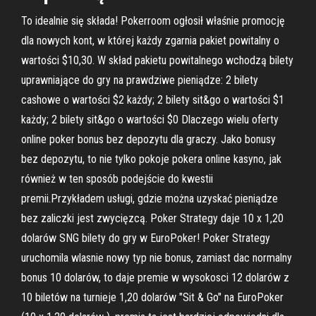
To idealnie się składa! Pokerroom ogłosił właśnie promocję
dla nowych kont, w której każdy zgarnia pakiet powitalny o
wartości $10,30. W skład pakietu powitalnego wchodzą bilety
uprawniające do gry na prawdziwe pieniądze: 2 bilety
cashowe o wartości $2 każdy; 2 bilety sit&go o wartości $1
każdy; 2 bilety sit&go o wartości $0 Dlaczego wielu oferty
online poker bonus bez depozytu dla graczy. Jako bonusy
bez depozytu, to nie tylko pokoje pokera online kasyno, jak
również w ten sposób podejście do kwestii
premii.Przykładem usługi, gdzie można uzyskać pieniądze
bez zaliczki jest zwycięzcą. Poker Strategy daje 10 x 1,20
dolarów SNG bilety do gry w EuroPoker! Poker Strategy
uruchomila wlasnie nowy typ nie bonus, zamiast dac normalny
bonus 10 dolarów, to daje premie w wysokosci 12 dolarów z
10 biletów na turnieje 1,20 dolarów "Sit & Go" na EuroPoker