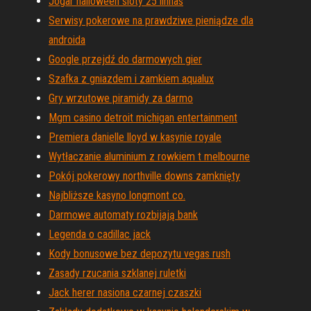
Jogar halloween sloty 25 linhas
Serwisy pokerowe na prawdziwe pieniądze dla
androida
Google przejdź do darmowych gier
Szafka z gniazdem i zamkiem aqualux
Gry wrzutowe piramidy za darmo
Mgm casino detroit michigan entertainment
Premiera danielle lloyd w kasynie royale
Wytłaczanie aluminium z rowkiem t melbourne
Pokój pokerowy northville downs zamknięty
Najbliższe kasyno longmont co.
Darmowe automaty rozbijają bank
Legenda o cadillac jack
Kody bonusowe bez depozytu vegas rush
Zasady rzucania szklanej ruletki
Jack herer nasiona czarnej czaszki