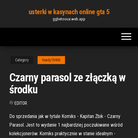
Skip
usterki w kasynach online gta 5
to
ggbetooua.web.app
the
content
Category
Keady19469
Czarny parasol ze złączką w
środku
By
EDITOR
Do sprzedania jak w tytule Komiks - Kapitan Żbik - Czarny
Parasol. Jest to wydanie 1 najbardziej poczukiwane wśród
kolekcjonerów. Komiks praktycznie w stanie idealnym -