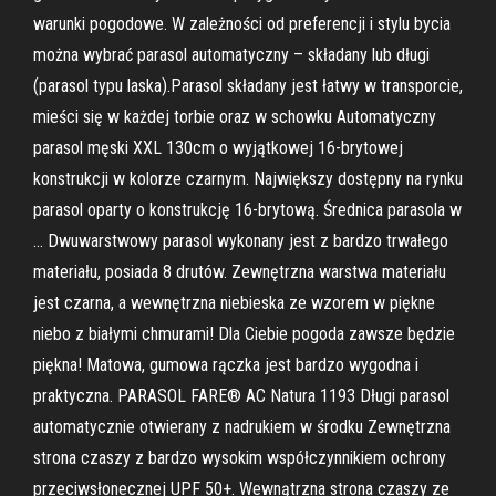
warunki pogodowe. W zależności od preferencji i stylu bycia
można wybrać parasol automatyczny – składany lub długi
(parasol typu laska).Parasol składany jest łatwy w transporcie,
mieści się w każdej torbie oraz w schowku Automatyczny
parasol męski XXL 130cm o wyjątkowej 16-brytowej
konstrukcji w kolorze czarnym. Największy dostępny na rynku
parasol oparty o konstrukcję 16-brytową. Średnica parasola w
… Dwuwarstwowy parasol wykonany jest z bardzo trwałego
materiału, posiada 8 drutów. Zewnętrzna warstwa materiału
jest czarna, a wewnętrzna niebieska ze wzorem w piękne
niebo z białymi chmurami! Dla Ciebie pogoda zawsze będzie
piękna! Matowa, gumowa rączka jest bardzo wygodna i
praktyczna. PARASOL FARE® AC Natura 1193 Długi parasol
automatycznie otwierany z nadrukiem w środku Zewnętrzna
strona czaszy z bardzo wysokim współczynnikiem ochrony
przeciwsłonecznej UPF 50+. Wewnątrzna strona czaszy ze