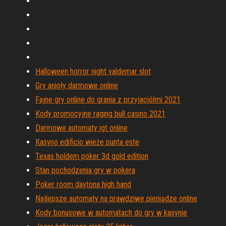
Halloween horror night valdemar slot
Gry anioły darmowe online
Fajne gry online do grania z przyjaciółmi 2021
Kody promocyjne raging bull casino 2021
Darmowe automaty igt online
Kasyno edificio wieże punta este
Texas holdem poker 3d gold edition
Stan pochodzenia gry w pokera
Poker room daytona high hand
Najlepsze automaty na prawdziwe pieniądze online
Kody bonusowe w automatach do gry w kasynie