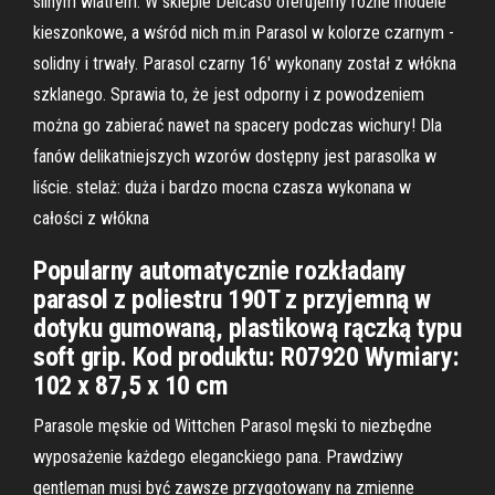
silnym wiatrem. W sklepie Delcaso oferujemy różne modele
kieszonkowe, a wśród nich m.in Parasol w kolorze czarnym -
solidny i trwały. Parasol czarny 16' wykonany został z włókna
szklanego. Sprawia to, że jest odporny i z powodzeniem
można go zabierać nawet na spacery podczas wichury! Dla
fanów delikatniejszych wzorów dostępny jest parasolka w
liście. stelaż: duża i bardzo mocna czasza wykonana w
całości z włókna
Popularny automatycznie rozkładany
parasol z poliestru 190T z przyjemną w
dotyku gumowaną, plastikową rączką typu
soft grip. Kod produktu: R07920 Wymiary:
102 x 87,5 x 10 cm
Parasole męskie od Wittchen Parasol męski to niezbędne
wyposażenie każdego eleganckiego pana. Prawdziwy
gentleman musi być zawsze przygotowany na zmienne