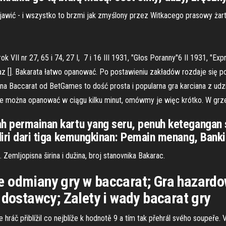
jawić - i wszystko to brzmi jak zmyślony przez Witkacego prasowy żart
rok VII nr 27, 65 i 74, 27 I, 7 i 16 III 1931, "Głos Poranny"6 II 1931, "E
oraz []. Bakarata łatwo opanować. Po postawieniu zakładów rozdaje się po
na Baccarat od BetGames to dość prosta i popularna gra karciana z ud
e można opanować w ciągu kilku minut, omówmy je więc krótko. W grze b
h permainan kartu yang seru, penuh ketegangan s
rdiri dari tiga kemungkinan: Pemain menang, Banki
Zemljopisna širina i dužina, broj stanovnika Bakarac.
e odmiany gry w baccarat; Gra hazard
 dostawcy; Zalety i wady bacarat gry
e hráč přiblížil co nejblíže k hodnotě 9 a tím tak přehrál svého soupeře. Ve