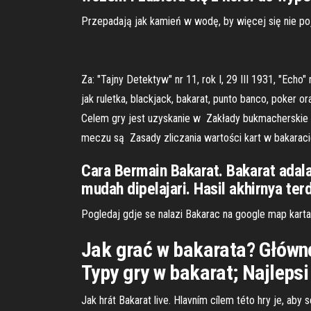
Przepadają jak kamień w wodę, by więcej się nie po
Za: "Tajny Detektyw" nr 11, rok I, 29 III 1931, "Echo" 
jak ruletka, blackjack, bakarat, punto banco, poker 
Celem gry jest uzyskanie w Zakłady bukmacherskie 
meczu są Zasady zliczania wartości kart w bakaraci
Cara Bermain Bakarat. Bakarat adala
mudah dipelajari. Hasil akhirnya te
Pogledaj gdje se nalazi Bakarac na google map karta. 
Jak grać w bakarata? Główn
Typy gry w bakarat; Najlepsi
Jak hrát Bakarat live. Hlavním cílem této hry je, aby s