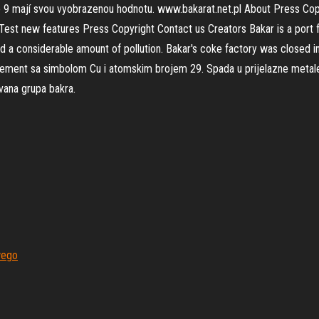
do 9 mají svou vyobrazenou hodnotu. www.bakarat.net.pl About Press Co
t new features Press Copyright Contact us Creators Bakar is a port for
 a considerable amount of pollution. Bakar's coke factory was closed in
ki element sa simbolom Cu i atomskim brojem 29. Spada u prijelazne metal
zvana grupa bakra.
wego