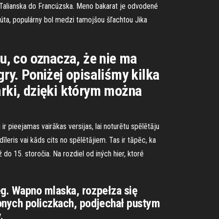
 z Talianska do Francúzska. Meno bakarat je odvodené
ohúta, populárny bol medzi tamojšou šľachtou Jika
u, co oznacza, że nie ma
y. Poniżej opisaliśmy kilka
arki, dzięki którym można
ir pieejamas vairākas versijas, lai noturētu spēlētāju
 dīleris vai kāds cits no spēlētājiem. Tas ir tāpēc, ka
do 15. storočia. Na rozdiel od iných hier, ktoré
eg. Wapno mlaska, rozpełza się
onych policzkach, podjechał pustym
.