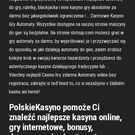
do gry, ruletkę, blackjacka i inne kasyno gry absolutnie za
darmo bez jakiegokolwiek ograniczenia i … Darmowe Kasyno
Gry Automaty. Wszystkie dostępne na naszej stronie maszyny
do gier są bezpłatne. Na stronie slotsup.com możesz grać w
gry automaty za darmo, by wypróbować je i przyzwyczaić się
do sposobu, w jaki działają automaty do gier, zanim zrobisz
kolejny krok w swojej karierze hazardzisty i przejdziesz do
autentycznego kasyna działającego tradycyjnie lub …
Všechny nejlepší Casino hry zdarma Automaty online bez
registrace, zahrajte si teď hned to, co si nezažijete v žádném
kasínu ani herně!
PolskieKasyno pomoże Ci
znaleźć najlepsze kasyna online,
gry internetowe, bonusy,