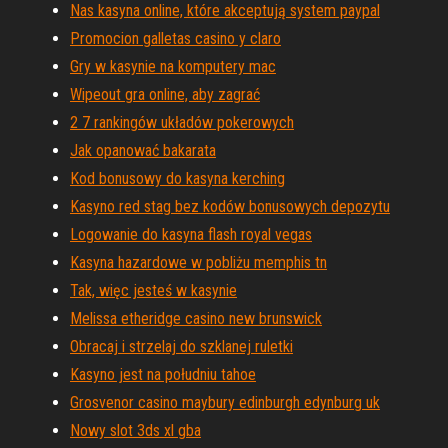
Nas kasyna online, które akceptują system paypal
Promocion galletas casino y claro
Gry w kasynie na komputery mac
Wipeout gra online, aby zagrać
2 7 rankingów układów pokerowych
Jak opanować bakarata
Kod bonusowy do kasyna kerching
Kasyno red stag bez kodów bonusowych depozytu
Logowanie do kasyna flash royal vegas
Kasyna hazardowe w pobliżu memphis tn
Tak, więc jesteś w kasynie
Melissa etheridge casino new brunswick
Obracaj i strzelaj do szklanej ruletki
Kasyno jest na południu tahoe
Grosvenor casino maybury edinburgh edynburg uk
Nowy slot 3ds xl gba